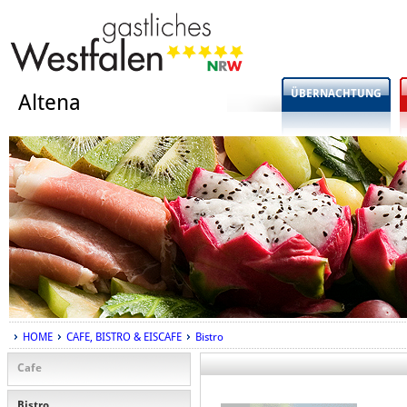
ÜBERNACHTUNG
Altena
HOME
CAFE, BISTRO & EISCAFE
Bistro
Cafe
Bistro