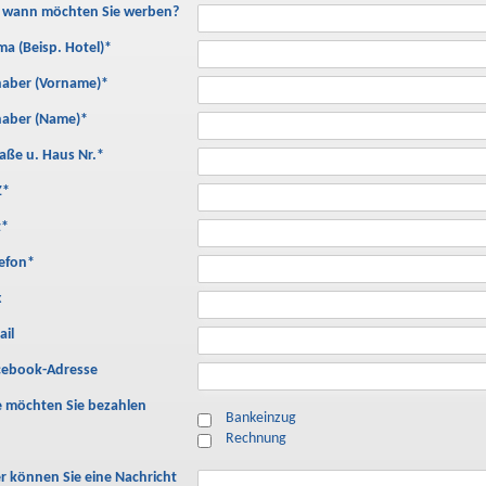
s wann möchten Sie werben?
ma (Beisp. Hotel)
*
haber (Vorname)
*
haber (Name)
*
aße u. Haus Nr.
*
Z
*
t
*
lefon
*
x
ail
cebook-Adresse
e möchten Sie bezahlen
Bankeinzug
Rechnung
er können Sie eine Nachricht