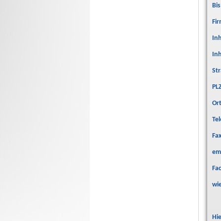
Bi
Fir
In
In
Str
PL
Or
Te
Fa
em
Fa
wi
Hi