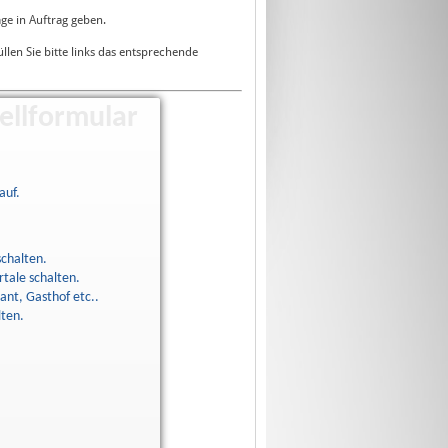
ge in Auftrag geben.
üllen Sie bitte links das entsprechende
ellformular
auf.
schalten.
tale schalten.
ant, Gasthof etc..
lten.