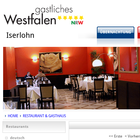
ÜBERNACHTUNG
Iserlohn
HOME
RESTAURANT & GASTHAUS
Restaurants
<< Erste
< Vorher
deutsch