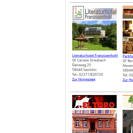
Literaturhotel Franzosenhohl
Parkha
GF Carsten Griesbach
GF Be
Danzweg 25
Alexa
58644
Iserlohn
58644
Tel.: 02371/820720
Tel.:
Zur Homepage
Zur H