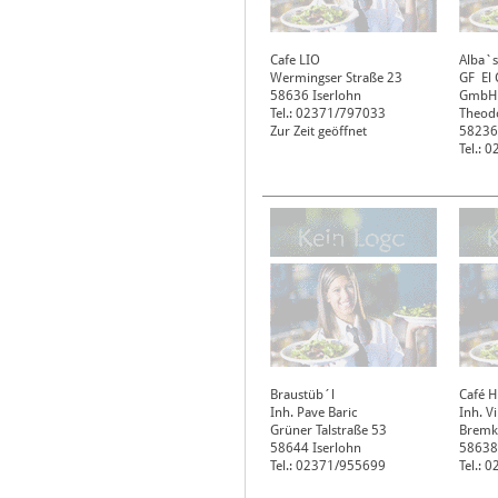
Cafe LIO
Alba`s
Wermingser Straße 23
GF El
58636
Iserlohn
GmbH
Tel.: 02371/797033
Theod
Zur Zeit geöffnet
58236
Tel.:
Braustüb´l
Café H
Inh. Pave Baric
Inh. V
Grüner Talstraße 53
Bremk
58644
Iserlohn
58638
Tel.: 02371/955699
Tel.: 