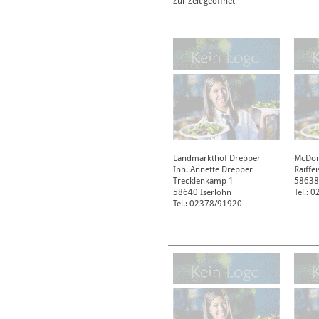
Zur Zeit geöffnet
Landmarkthof Drepper
McDon
Inh. Annette Drepper
Raiffe
Trecklenkamp 1
58638
58640
Iserlohn
Tel.: 
Tel.: 02378/91920