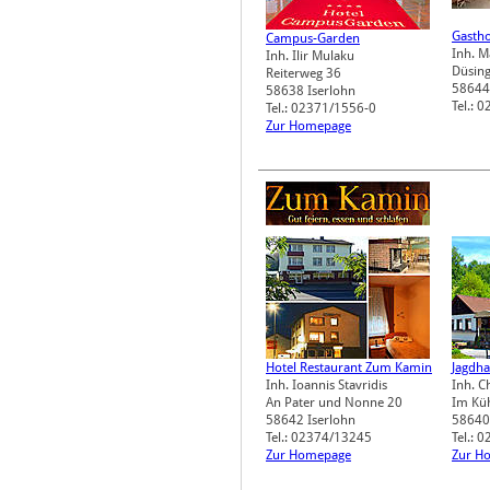
Gastho
Campus-Garden
Inh. 
Inh. Ilir Mulaku
Düsing
Reiterweg 36
58644
58638
Iserlohn
Tel.: 
Tel.: 02371/1556-0
Zur Homepage
Hotel Restaurant Zum Kamin
Jagdha
Inh. Ioannis Stavridis
Inh. C
An Pater und Nonne 20
Im Kü
58642
Iserlohn
58640
Tel.: 02374/13245
Tel.: 
Zur Homepage
Zur H