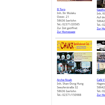
El Toro
Gastho
Inh. Ilir Mulaku
Inh. K
Oststr. 21
Auf d
58636
Iserlohn
58642
Tel.: 02371/20585
Tel.: 
Zur Zeit geöffnet
Zur H
Zur Homepage
Arche-Noah
Café V
Inh. Shan-Dong Hung
Hagene
Seeuferstraße 32
58642
58636
Iserlohn
Tel.: 
Tel.: 02371/150988
Zur H