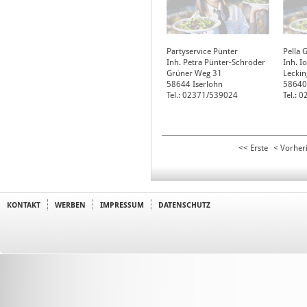
Partyservice Pünter
Pella G
Inh. Petra Pünter-Schröder
Inh. I
Grüner Weg 31
Leckin
58644
Iserlohn
58640
Tel.: 02371/539024
Tel.: 
<< Erste
< Vorher
KONTAKT
WERBEN
IMPRESSUM
DATENSCHUTZ