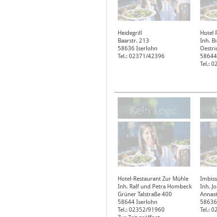
Heidegrill
Hotel 
Baarstr. 213
Inh. B
58636
Iserlohn
Oestri
Tel.: 02371/42396
58644
Tel.: 
Hotel-Restaurant Zur Mühle
Imbiss
Inh. Ralf und Petra Hombeck
Inh. J
Grüner Talstraße 400
Annast
58644
Iserlohn
58636
Tel.: 02352/91960
Tel.: 