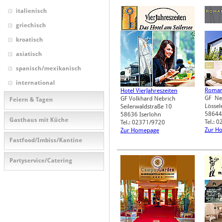
italienisch
griechisch
kroatisch
asiatisch
spanisch/mexikanisch
international
Roman
Hotel VierJahreszeiten
GF Ne
GF Volkhard Nebrich
Feiern & Tagen
Lössel
Seilerwaldstraße 10
58644
58636
Iserlohn
Gasthaus mit Küche
Tel.: 
Tel.: 02371/9720
Zur H
Zur Homepage
Fastfood/Imbiss/Kantine
Partyservice/Catering