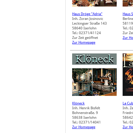
Haus Dröge "Adria"
Haus S
Inh. Zoran Josinovic
Berlin
Leckingser Straße 143
58119
58640
Iserlohn
Tel.: 
Tel.: 02371/41124
Zur Ze
Zur Zeit geöffnet
Zur H
Zur Homepage
Klöneck
La Cu
Inh. Henrik Bisfelt
Inh. Z
Bohnenstraße. 9
Friedr
58638
Iserlohn
58642
Tel.: 02371/14041
Tel.: 
Zur Homepage
Zur H