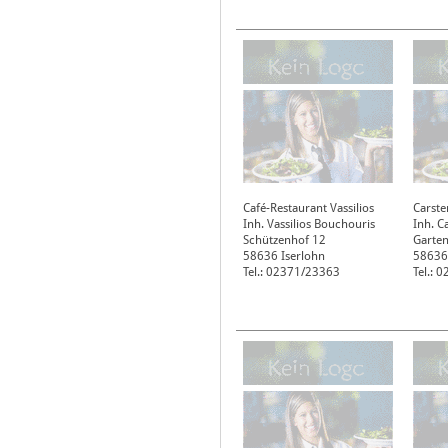
Café-Restaurant Vassilios
Carste
Inh. Vassilios Bouchouris
Inh. C
Schützenhof 12
Garten
58636
Iserlohn
58636
Tel.: 02371/23363
Tel.: 