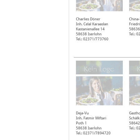
Charlies Döner
China-
Inh. Celal Karaaslan
Friedr
Kastanienallee 14
58636
58638
Iserlohn
Tel.: 
Tel.: 02371/773760
Deja-Vu
Gastho
Inh. Fatmir Miftari
Schälk
Poth 1
58642
58638
Iserlohn
Tel.: 
Tel.: 02371/7894720