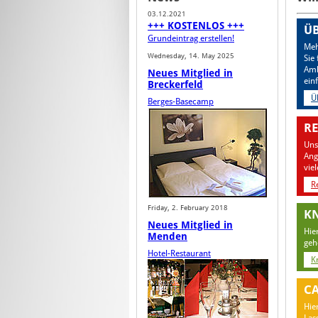
03.12.2021
+++ KOSTENLOS +++
Ü
Grundeintrag erstellen!
Meh
Wednesday, 14. May 2025
Sie
Amb
Neues Mitglied in
ein
Breckerfeld
Ü
Berges-Basecamp
RE
Uns
Ang
vie
R
Friday, 2. February 2018
KN
Neues Mitglied in
Hie
Menden
geh
Hotel-Restaurant
K
CA
Hie