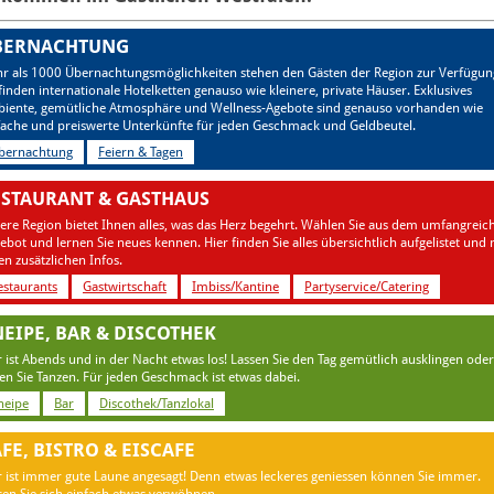
BERNACHTUNG
r als 1000 Übernachtungsmöglichkeiten stehen den Gästen der Region zur Verfügun
 finden internationale Hotelketten genauso wie kleinere, private Häuser. Exklusives
iente, gemütliche Atmosphäre und Wellness-Agebote sind genauso vorhanden wie
fache und preiswerte Unterkünfte für jeden Geschmack und Geldbeutel.
bernachtung
Feiern & Tagen
STAURANT & GASTHAUS
ere Region bietet Ihnen alles, was das Herz begehrt. Wählen Sie aus dem umfangreic
ebot und lernen Sie neues kennen. Hier finden Sie alles übersichtlich aufgelistet und 
len zusätzlichen Infos.
estaurants
Gastwirtschaft
Imbiss/Kantine
Partyservice/Catering
EIPE, BAR & DISCOTHEK
r ist Abends und in der Nacht etwas los! Lassen Sie den Tag gemütlich ausklingen oder
en Sie Tanzen. Für jeden Geschmack ist etwas dabei.
neipe
Bar
Discothek/Tanzlokal
FE, BISTRO & EISCAFE
r ist immer gute Laune angesagt! Denn etwas leckeres geniessen können Sie immer.