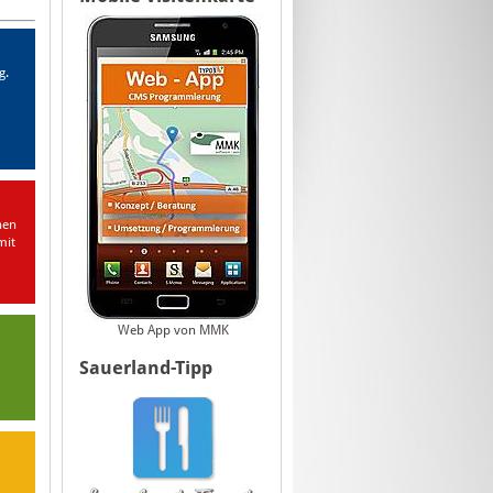
g.
hen
mit
Web App von MMK
Sauerland-Tipp