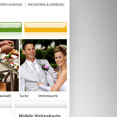
ORTS-AUSWAHL
IHR EINTRAG & WERBUNG
& DISCOTHEK
CAFE, BISTRO & EISCAFE
auswahl
Suche
Umkreissuche
Mobile Visitenkarte