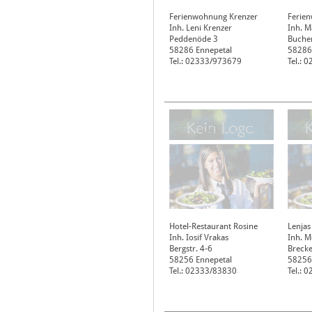
Ferienwohnung Krenzer
Ferie
Inh. Leni Krenzer
Inh. M
Peddenöde 3
Buche
58286
Ennepetal
58286
Tel.: 02333/973679
Tel.: 
Hotel-Restaurant Rosine
Lenjas
Inh. Iosif Vrakas
Inh. M
Bergstr. 4-6
Brecke
58256
Ennepetal
58256
Tel.: 02333/83830
Tel.: 