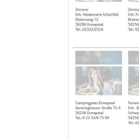
Zimmer
Zimme
Inh. Heidemarie Schürfeld
Inh. F
Elsternweg 12
Branse
58286
Ennepetal
58256
Tel.: 02333/2526
Tel.: 
Campingplatz Ennepetal
Ferie
Severinghauser Straße 72 A
Inh. B
58256
Ennepetal
Schwa
Tel.: 0 23 33/8 75 09
58256
Tel.: 