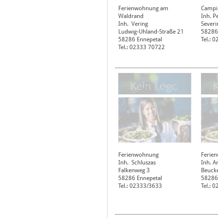
Ferienwohnung am
Campin
Waldrand
Inh. P
Inh. Vering
Severi
Ludwig-Uhland-Straße 21
58286
58286
Ennepetal
Tel.: 
Tel.: 02333 70722
Ferienwohnung
Ferie
Inh. Schluszas
Inh. A
Falkenweg 3
Beuck
58286
Ennepetal
58286
Tel.: 02333/3633
Tel.: 