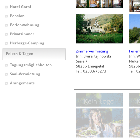
Hotel Garni
Pension
Ferienwohnung
Privatzimmer
Herberge-Camping
Zimmervermietung
Ferie
Feiern & Tagen
Inh. Elvira Kajinowski
Inh. 
Saale 7
Nelke
Tagungsmöglichkeiten
58256
Ennepetal
58256
Tel.: 02333/75273
Tel.: 
Saal-Vermietung
Arangements