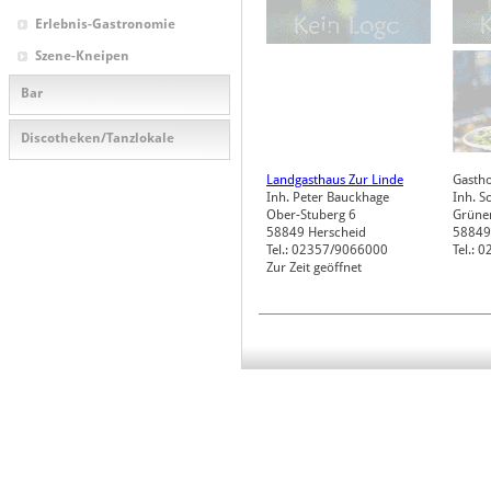
Erlebnis-Gastronomie
Szene-Kneipen
Bar
Discotheken/Tanzlokale
Landgasthaus Zur Linde
Gasth
Inh. Peter Bauckhage
Inh. S
Ober-Stuberg 6
Grünen
58849
Herscheid
58849
Tel.: 02357/9066000
Tel.: 
Zur Zeit geöffnet