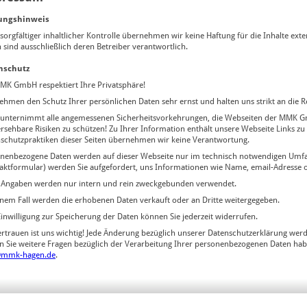
ungshinweis
 sorgfältiger inhaltlicher Kontrolle übernehmen wir keine Haftung für die Inhalte exte
n sind ausschließlich deren Betreiber verantwortlich.
nschutz
MK GmbH respektiert Ihre Privatsphäre!
ehmen den Schutz Ihrer persönlichen Daten sehr ernst und halten uns strikt an die R
nternimmt alle angemessenen Sicherheitsvorkehrungen, die Webseiten der MMK G
rsehbare Risiken zu schützen! Zu Ihrer Information enthält unsere Webseite Links zu
schutzpraktiken dieser Seiten übernehmen wir keine Verantwortung.
nenbezogene Daten werden auf dieser Webseite nur im technisch notwendigen Umfan
aktformular) werden Sie aufgefordert, uns Informationen wie Name, email-Adresse
 Angaben werden nur intern und rein zweckgebunden verwendet.
inem Fall werden die erhobenen Daten verkauft oder an Dritte weitergegeben.
Einwilligung zur Speicherung der Daten können Sie jederzeit widerrufen.
ertrauen ist uns wichtig! Jede Änderung bezüglich unserer Datenschutzerklärung werde
en Sie weitere Fragen bezüglich der Verarbeitung Ihrer personenbezogenen Daten habe
@mmk-hagen.de
.