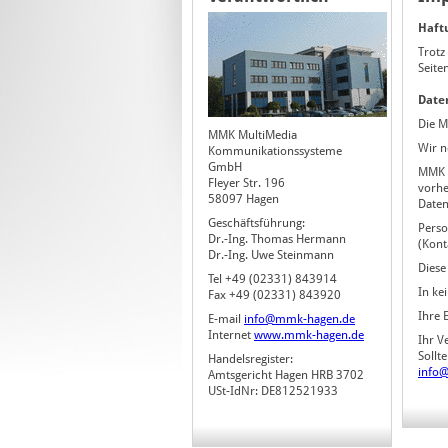
Haft
Trotz
Seite
Date
Die M
MMK MultiMedia
Wir n
Kommunikationssysteme
GmbH
MMK u
Fleyer Str. 196
vorhe
58097 Hagen
Daten
Geschäftsführung:
Perso
Dr.-Ing. Thomas Hermann
(Kont
Dr.-Ing. Uwe Steinmann
Diese
Tel +49 (02331) 843914
In ke
Fax +49 (02331) 843920
Ihre 
E-mail
info@mmk-hagen.de
Internet
www.mmk-hagen.de
Ihr V
Sollt
Handelsregister:
info
Amtsgericht Hagen HRB 3702
USt-IdNr: DE812521933