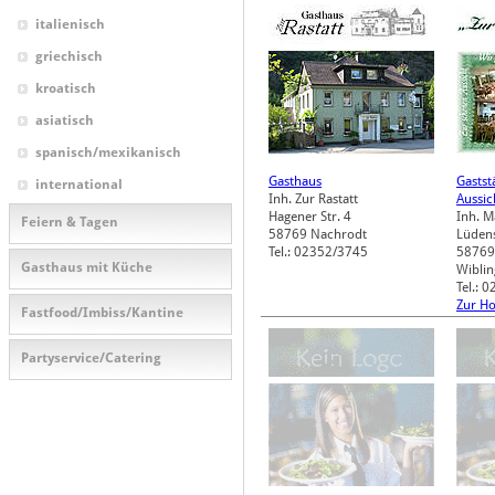
italienisch
griechisch
kroatisch
asiatisch
spanisch/mexikanisch
Gasthaus
Gastst
international
Inh. Zur Rastatt
Aussic
Hagener Str. 4
Inh. 
Feiern & Tagen
58769
Nachrodt
Lüdens
Tel.: 02352/3745
58769
Gasthaus mit Küche
Wibli
Tel.: 
Zur H
Fastfood/Imbiss/Kantine
Partyservice/Catering