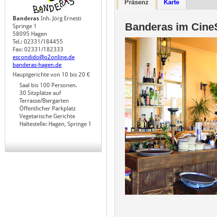
Präsenz
Karte
Banderas
Inh. Jörg Ernesti
Banderas im Cine
Springe 1
58095 Hagen
Tel.: 02331/184455
Fax: 02331/182333
escondido@o2online.de
banderas-hagen.de
Hauptgerichte
von 10
bis 20
€
Saal bis 100 Personen.
30 Sitzplätze auf
Terrasse/Biergarten
Öffentlicher Parkplatz
Vegetarische Gerichte
Haltestelle: Hagen, Springe 1