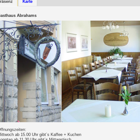
räsenz
Karte
asthaus Abrahams
ffnungszeiten:
ittwoch ab 15.00 Uhr gibt´s Kaffee + Kuchen
onntag ab 11.30 Uhr gibt´s Mittagstisch