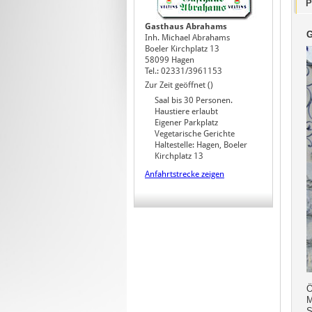
P
Gasthaus Abrahams
G
Inh. Michael Abrahams
Boeler Kirchplatz 13
58099 Hagen
Tel.: 02331/3961153
Zur Zeit geöffnet ()
Saal bis 30 Personen.
Haustiere erlaubt
Eigener Parkplatz
Vegetarische Gerichte
Haltestelle: Hagen, Boeler
Kirchplatz 13
Anfahrtstrecke zeigen
Ö
M
S