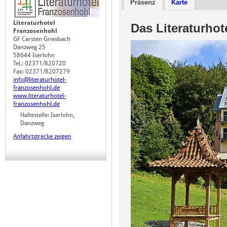
Präsenz
Karte
Literaturhotel
Das Literaturho
Franzosenhohl
GF Carsten Griesbach
Danzweg 25
58644 Iserlohn
Tel.: 02371/820720
Fax: 02371/8207279
info@literaturhotel-
franzosenhohl.de
www.literaturhotel-
franzosenhohl.de
Haltestelle: Iserlohn,
Danzweg
Anfahrtstrecke zeigen