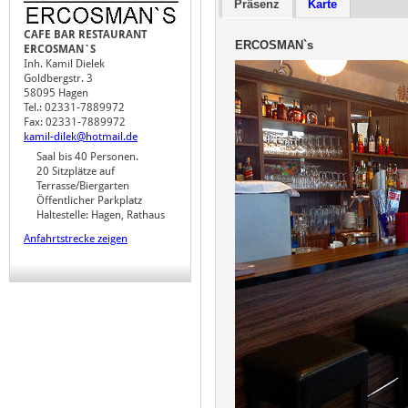
Präsenz
Karte
CAFE BAR RESTAURANT
ERCOSMAN`s
ERCOSMAN`S
Inh. Kamil Dielek
Goldbergstr. 3
58095 Hagen
Tel.: 02331-7889972
Fax: 02331-7889972
kamil-dilek@hotmail.de
Saal bis 40 Personen.
20 Sitzplätze auf
Terrasse/Biergarten
Öffentlicher Parkplatz
Haltestelle: Hagen, Rathaus
Anfahrtstrecke zeigen