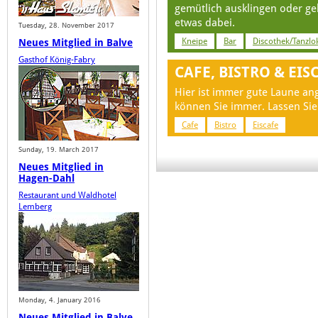
gemütlich ausklingen oder ge
etwas dabei.
Tuesday, 28. November 2017
Kneipe
Bar
Discothek/Tanzlo
Neues Mitglied in Balve
Gasthof König-Fabry
CAFE, BISTRO & EIS
Hier ist immer gute Laune an
können Sie immer. Lassen Sie
Cafe
Bistro
Eiscafe
Sunday, 19. March 2017
Neues Mitglied in
Hagen-Dahl
Restaurant und Waldhotel
Lemberg
Monday, 4. January 2016
Neues Mitglied in Balve