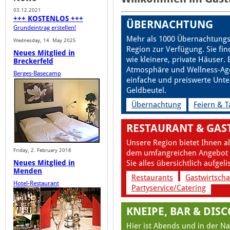
03.12.2021
+++ KOSTENLOS +++
ÜBERNACHTUNG
Grundeintrag erstellen!
Mehr als 1000 Übernachtungs
Wednesday, 14. May 2025
Region zur Verfügung. Sie fi
Neues Mitglied in
wie kleinere, private Häuser.
Breckerfeld
Atmosphäre und Wellness-Ag
Berges-Basecamp
einfache und preiswerte Unt
Geldbeutel.
Übernachtung
Feiern & 
RESTAURANT & GAS
Unsere Region bietet Ihnen al
Friday, 2. February 2018
dem umfangreichen Angebot u
Neues Mitglied in
Sie alles übersichtlich aufgeli
Menden
Restaurants
Gastwirtscha
Hotel-Restaurant
Partyservice/Catering
KNEIPE, BAR & DIS
Hier ist Abends und in der Na