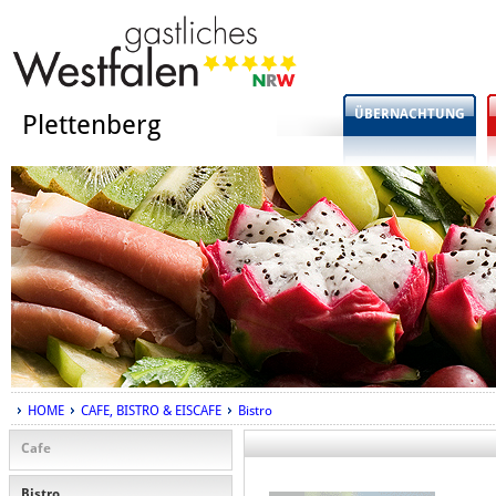
ÜBERNACHTUNG
Plettenberg
HOME
CAFE, BISTRO & EISCAFE
Bistro
Cafe
Bistro