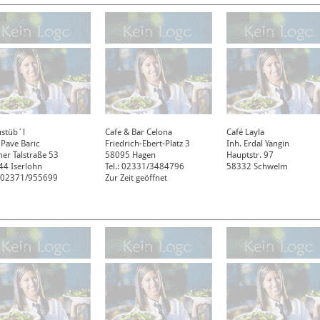
ustüb´l
Cafe & Bar Celona
Café Layla
 Pave Baric
Friedrich-Ebert-Platz 3
Inh. Erdal Yangin
er Talstraße 53
58095
Hagen
Hauptstr. 97
44
Iserlohn
Tel.: 02331/3484796
58332
Schwelm
.: 02371/955699
Zur Zeit geöffnet