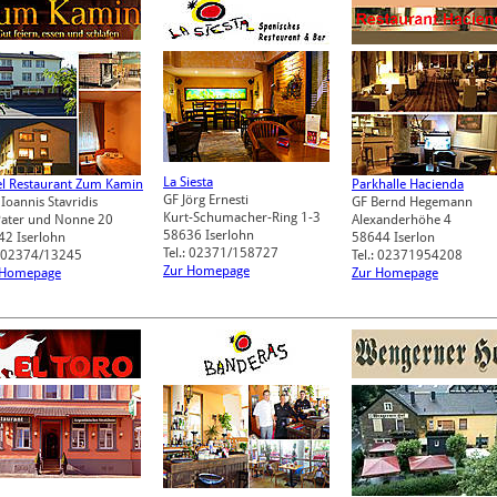
La Siesta
el Restaurant Zum Kamin
Parkhalle Hacienda
GF Jörg Ernesti
 Ioannis Stavridis
GF Bernd Hegemann
Kurt-Schumacher-Ring 1-3
Pater und Nonne 20
Alexanderhöhe 4
58636
Iserlohn
42
Iserlohn
58644
Iserlon
Tel.: 02371/158727
: 02374/13245
Tel.: 02371954208
Zur Homepage
 Homepage
Zur Homepage