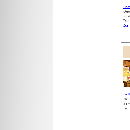
Hote
Quer
587
Tel.
Zur
La 
Neu
587
Tel.