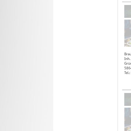
Bra
Inh.
Grün
586
Tel