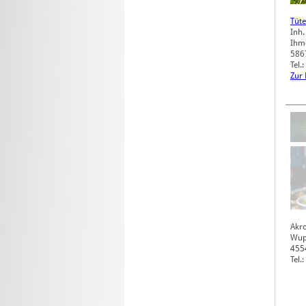
Tüte
Inh.
Ihme
586
Tel
Zur
Akro
Wupp
455
Tel.