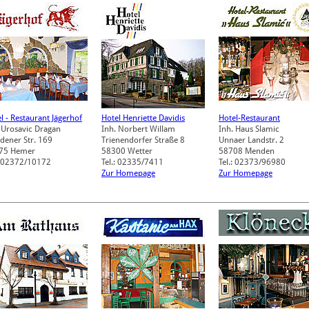
l - Restaurant Jägerhof
Hotel Henriette Davidis
Hotel-Restaurant
 Urosavic Dragan
Inh. Norbert Willam
Inh. Haus Slamic
dener Str. 169
Trienendorfer Straße 8
Unnaer Landstr. 2
75
Hemer
58300
Wetter
58708
Menden
: 02372/10172
Tel.: 02335/7411
Tel.: 02373/96980
Zur Homepage
Zur Homepage