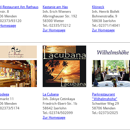
l-Restaurant Am Rathaus
Kastanie am Hax
Klöneck
str. 8
Inh. Erich Wieners
Inh. Henrik Bisfelt
06
Menden
Albringhauser Str. 192
Bohnenstraße. 9
: 02373/93120
58300
Wetter
58638
Iserlohn
 Homepage
Tel.: 02335/73212
Tel.: 02371/14041
Zur Homepage
Zur Homepage
Bodega
La Cubana
Parkrestaurant
markt 11
Inh. Zekiye Cetinkaya
"Wilhelmshöhe"
06
Menden
Friedrich-Ebert-Str. 1b
Schwitter Weg 29
: 02373/5174
58642
Iserlohn
58706
Menden
Tel.: 02374/502099
Tel.: 02373/2025
Zur Homepage