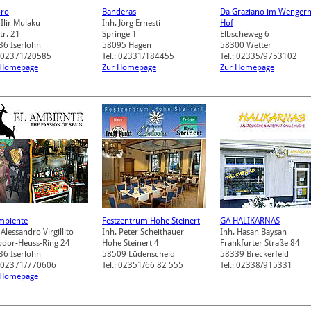
oro
Banderas
Da Graziano im Wenger
 Ilir Mulaku
Inh. Jörg Ernesti
Hof
tr. 21
Springe 1
Elbscheweg 6
36
Iserlohn
58095
Hagen
58300
Wetter
: 02371/20585
Tel.: 02331/184455
Tel.: 02335/9753102
 Homepage
Zur Homepage
Zur Homepage
mbiente
Festzentrum Hohe Steinert
GA HALIKARNAS
 Alessandro Virgillito
Inh. Peter Scheithauer
Inh. Hasan Baysan
odor-Heuss-Ring 24
Hohe Steinert 4
Frankfurter Straße 84
36
Iserlohn
58509
Lüdenscheid
58339
Breckerfeld
.: 02371/770606
Tel.: 02351/66 82 555
Tel.: 02338/915331
 Homepage