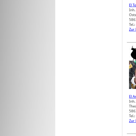
El T
Inh.
Osts
586
Tel.
Zur
El A
Inh.
The
586
Tel
Zur