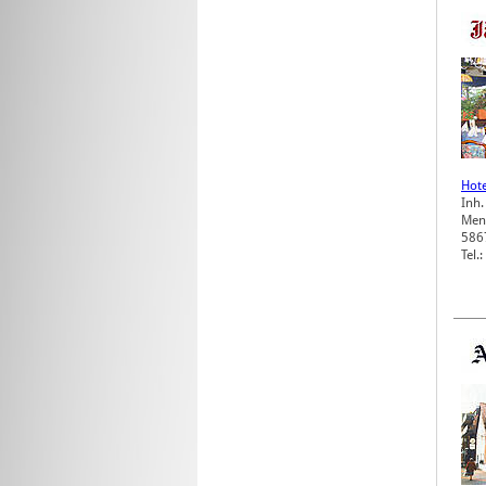
Hote
Inh.
Men
586
Tel.