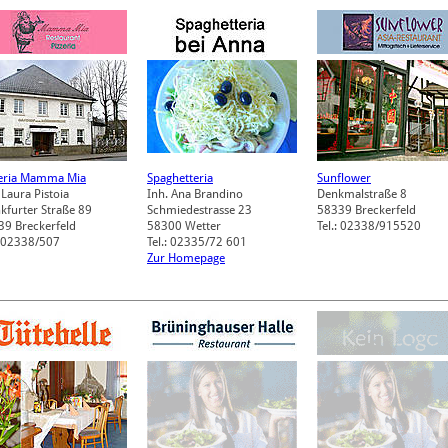
zeria Mamma Mia
Spaghetteria
Sunflower
 Laura Pistoia
Inh. Ana Brandino
Denkmalstraße 8
kfurter Straße 89
Schmiedestrasse 23
58339
Breckerfeld
39
Breckerfeld
58300
Wetter
Tel.: 02338/915520
: 02338/507
Tel.: 02335/72 601
Zur Homepage