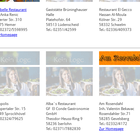
belle Restaurant
Gaststätte Brüninghauser
Restaurant El Gecco
 Anka Renic
Halle
Hassan Al-Moula
rter Str. 310
Platehofstr. 64
Kölner Str. 29
75
Hemer
58513
Lüdenscheid
58332
Schwelm
.: 02372/5598995
Tel.: 02351/42599
Tel.: 02336/409373
 Homepage
polis
Alba`s Restaurant
Am Rosendahl
ertaler Str. 15
GF El Conde Gastronomie
Inh. Valentin Bekavac
49
Sprockhövel
GmbH
Rosendahler Str.71
: 02324/79625
Theodor-Heuss-Ring 9
58285
Gevelsberg
58236
Iserlohn
Tel.: 02332/4172
Tel.: 02371/7882830
Zur Homepage