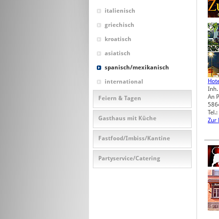
italienisch
griechisch
kroatisch
asiatisch
spanisch/mexikanisch
Hot
international
Inh.
An 
Feiern & Tagen
586
Tel.
Gasthaus mit Küche
Zur
Fastfood/Imbiss/Kantine
Partyservice/Catering