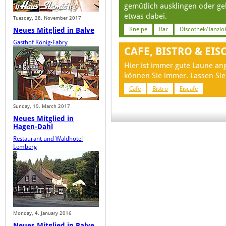
gemütlich ausklingen oder ge
etwas dabei.
Tuesday, 28. November 2017
Kneipe
Bar
Discothek/Tanzlo
Neues Mitglied in Balve
Gasthof König-Fabry
CAFE, BISTRO & EIS
Hier ist immer gute Laune an
können Sie immer. Lassen Sie
Cafe
Bistro
Eiscafe
Sunday, 19. March 2017
Neues Mitglied in
Hagen-Dahl
Restaurant und Waldhotel
Lemberg
Monday, 4. January 2016
Neues Mitglied in Balve