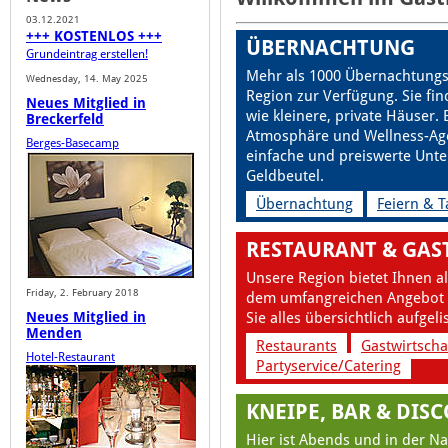
03.12.2021
+++ KOSTENLOS +++
ÜBERNACHTUNG
Grundeintrag erstellen!
Mehr als 1000 Übernachtungs
Wednesday, 14. May 2025
Region zur Verfügung. Sie fi
Neues Mitglied in
wie kleinere, private Häuser.
Breckerfeld
Atmosphäre und Wellness-Ag
Berges-Basecamp
einfache und preiswerte Unt
Geldbeutel.
Übernachtung
Feiern & 
RESTAURANT & GAS
Unsere Region bietet Ihnen al
Friday, 2. February 2018
dem umfangreichen Angebot u
Neues Mitglied in
Sie alles übersichtlich aufgeli
Menden
Restaurants
Gastwirtscha
Hotel-Restaurant
Partyservice/Catering
KNEIPE, BAR & DIS
Hier ist Abends und in der Na