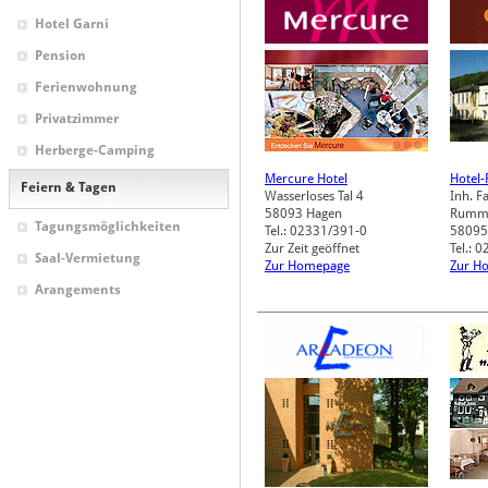
Hotel Garni
Pension
Ferienwohnung
Privatzimmer
Herberge-Camping
Mercure Hotel
Hotel-
Feiern & Tagen
Wasserloses Tal 4
Inh. F
58093
Hagen
Rumme
Tagungsmöglichkeiten
Tel.: 02331/391-0
58095
Zur Zeit geöffnet
Tel.: 
Saal-Vermietung
Zur Homepage
Zur H
Arangements