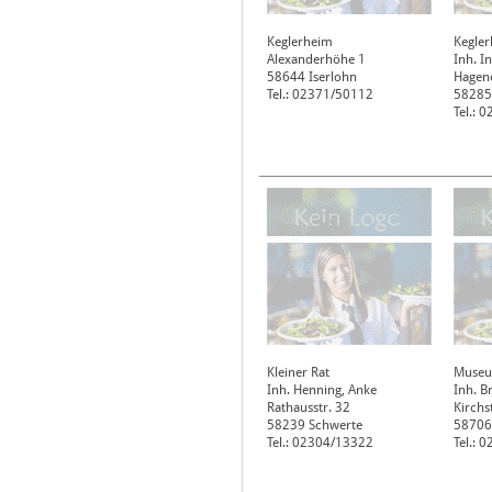
Keglerheim
Kegle
Alexanderhöhe 1
Inh. I
58644
Iserlohn
Hagene
Tel.: 02371/50112
58285
Tel.: 
Kleiner Rat
Museu
Inh. Henning, Anke
Inh. B
Rathausstr. 32
Kirchst
58239
Schwerte
58706
Tel.: 02304/13322
Tel.: 