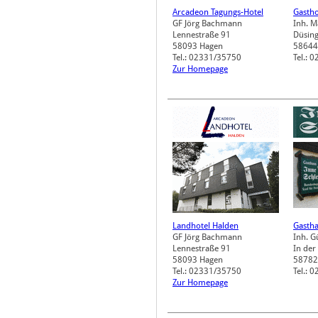
Arcadeon Tagungs-Hotel
Gastho
GF Jörg Bachmann
Inh. 
Lennestraße 91
Düsing
58093
Hagen
58644
Tel.: 02331/35750
Tel.: 
Zur Homepage
Landhotel Halden
Gastha
GF Jörg Bachmann
Inh. G
Lennestraße 91
In der
58093
Hagen
58782
Tel.: 02331/35750
Tel.: 
Zur Homepage