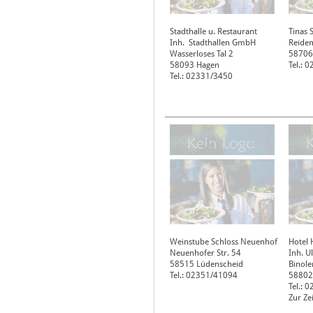
Stadthalle u. Restaurant
Tinas 
Inh. Stadthallen GmbH
Reidem
Wasserloses Tal 2
58706
58093
Hagen
Tel.: 
Tel.: 02331/3450
Weinstube Schloss Neuenhof
Hotel 
Neuenhofer Str. 54
Inh. U
58515
Lüdenscheid
Binole
Tel.: 02351/41094
58802
Tel.: 
Zur Ze