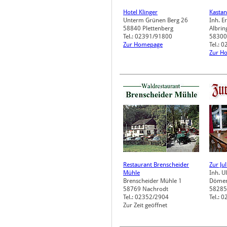
Hotel Klinger
Kastan
Unterm Grünen Berg 26
Inh. E
58840
Plettenberg
Albrin
Tel.: 02391/91800
58300
Zur Homepage
Tel.: 
Zur H
Restaurant Brenscheider
Zur Ju
Mühle
Inh. U
Brenscheider Mühle 1
Dömers
58769
Nachrodt
58285
Tel.: 02352/2904
Tel.: 
Zur Zeit geöffnet