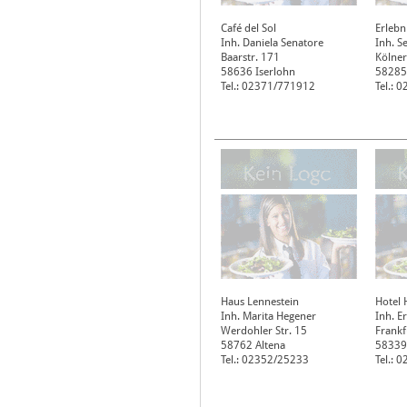
Café del Sol
Erlebn
Inh. Daniela Senatore
Inh. S
Baarstr. 171
Kölner
58636
Iserlohn
58285
Tel.: 02371/771912
Tel.: 
Haus Lennestein
Hotel 
Inh. Marita Hegener
Inh. E
Werdohler Str. 15
Frankf
58762
Altena
58339
Tel.: 02352/25233
Tel.: 