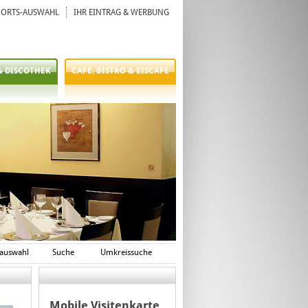
ORTS-AUSWAHL
IHR EINTRAG & WERBUNG
& DISCOTHEK
CAFE, BISTRO & EISCAFE
auswahl
Suche
Umkreissuche
Mobile Visitenkarte