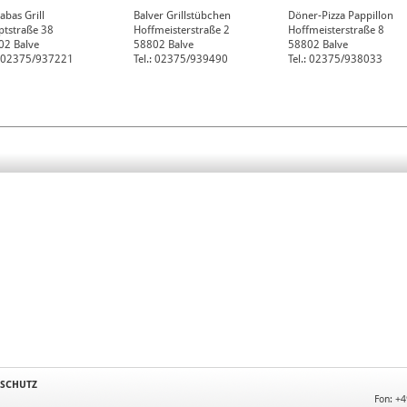
Babas Grill
Balver Grillstübchen
Döner-Pizza Pappillon
ptstraße 38
Hoffmeisterstraße 2
Hoffmeisterstraße 8
02
Balve
58802
Balve
58802
Balve
.: 02375/937221
Tel.: 02375/939490
Tel.: 02375/938033
SCHUTZ
Fon: +4