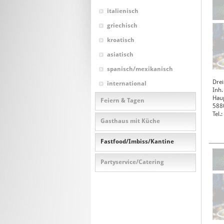
italienisch
griechisch
kroatisch
asiatisch
spanisch/mexikanisch
Drei
international
Inh.
Haup
Feiern & Tagen
588
Tel.
Gasthaus mit Küche
Fastfood/Imbiss/Kantine
Partyservice/Catering