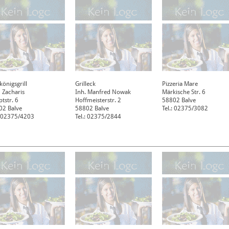
königsgrill
Grilleck
Pizzeria Mare
 Zacharis
Inh. Manfred Nowak
Märkische Str. 6
tstr. 6
Hoffmeisterstr. 2
58802
Balve
02
Balve
58802
Balve
Tel.: 02375/3082
: 02375/4203
Tel.: 02375/2844