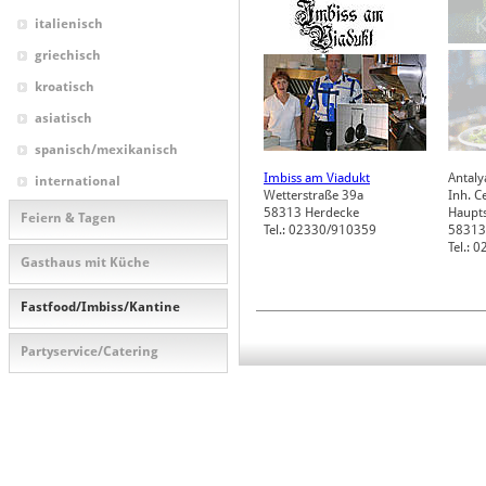
italienisch
griechisch
kroatisch
asiatisch
spanisch/mexikanisch
Imbiss am Viadukt
Antalya
international
Wetterstraße 39a
Inh. C
58313
Herdecke
Haupts
Feiern & Tagen
Tel.: 02330/910359
58313
Tel.: 
Gasthaus mit Küche
Fastfood/Imbiss/Kantine
Partyservice/Catering