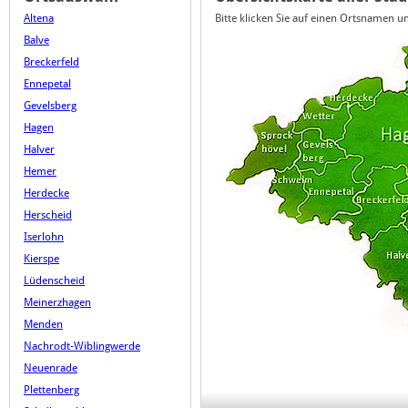
Altena
Bitte klicken Sie auf einen Ortsnamen 
Balve
Breckerfeld
Ennepetal
Gevelsberg
Hagen
Halver
Hemer
Herdecke
Herscheid
Iserlohn
Kierspe
Lüdenscheid
Meinerzhagen
Menden
Nachrodt-Wiblingwerde
Neuenrade
Plettenberg