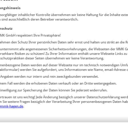
ungshinweis
 sorgfältiger inhaltlicher Kontrolle übernehmen wir keine Haftung für die Inhalte exte
n sind ausschließlich deren Betreiber verantwortlich.
nschutz
MK GmbH respektiert Ihre Privatsphäre!
ehmen den Schutz Ihrer persönlichen Daten sehr ernst und halten uns strikt an die R
nternimmt alle angemessenen Sicherheitsvorkehrungen, die Webseiten der MMK G
rsehbare Risiken zu schützen! Zu Ihrer Information enthält unsere Webseite Links zu
schutzpraktiken dieser Seiten übernehmen wir keine Verantwortung.
nenbezogene Daten werden auf dieser Webseite nur im technisch notwendigen Umfan
aktformular) werden Sie aufgefordert, uns Informationen wie Name, email-Adresse
 Angaben werden nur intern und rein zweckgebunden verwendet.
inem Fall werden die erhobenen Daten verkauft oder an Dritte weitergegeben.
Einwilligung zur Speicherung der Daten können Sie jederzeit widerrufen.
ertrauen ist uns wichtig! Jede Änderung bezüglich unserer Datenschutzerklärung werde
en Sie weitere Fragen bezüglich der Verarbeitung Ihrer personenbezogenen Daten habe
@mmk-hagen.de
.