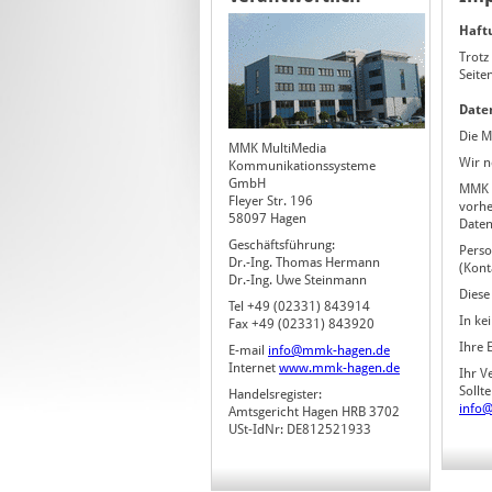
Haft
Trotz
Seite
Date
Die M
MMK MultiMedia
Wir n
Kommunikationssysteme
GmbH
MMK u
Fleyer Str. 196
vorhe
58097 Hagen
Daten
Geschäftsführung:
Perso
Dr.-Ing. Thomas Hermann
(Kont
Dr.-Ing. Uwe Steinmann
Diese
Tel +49 (02331) 843914
In ke
Fax +49 (02331) 843920
Ihre 
E-mail
info@mmk-hagen.de
Internet
www.mmk-hagen.de
Ihr V
Sollt
Handelsregister:
info
Amtsgericht Hagen HRB 3702
USt-IdNr: DE812521933