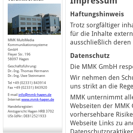
Impressum
Haftungshinweis
Trotz sorgfältiger in
für die Inhalte exter
MMK MultiMedia
ausschließlich deren 
Kommunikationssysteme
GmbH
Datenschutz
Fleyer Str. 196
58097 Hagen
Die MMK GmbH respek
Geschäftsführung:
Dr.-Ing. Thomas Hermann
Dr.-Ing. Uwe Steinmann
Wir nehmen den Schut
Tel +49 (02331) 843914
uns strikt an die Reg
Fax +49 (02331) 843920
E-mail
info@mmk-hagen.de
MMK unternimmt alle
Internet
www.mmk-hagen.de
Webseiten der MMK 
Handelsregister:
Amtsgericht Hagen HRB 3702
vorhersehbare Risike
USt-IdNr: DE812521933
Webseite Links zu an
Datenschutzpraktike