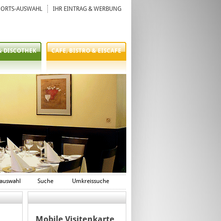
ORTS-AUSWAHL
IHR EINTRAG & WERBUNG
& DISCOTHEK
CAFE, BISTRO & EISCAFE
auswahl
Suche
Umkreissuche
Mobile Visitenkarte