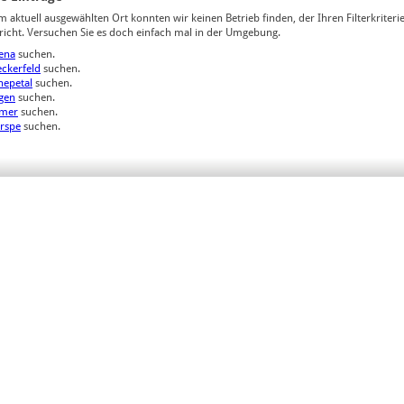
m aktuell ausgewählten Ort konnten wir keinen Betrieb finden, der Ihren Filterkriteri
richt. Versuchen Sie es doch einfach mal in der Umgebung.
tena
suchen.
eckerfeld
suchen.
nepetal
suchen.
gen
suchen.
mer
suchen.
erspe
suchen.