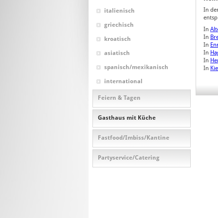
In de
italienisch
entsp
griechisch
In
Al
In
Br
kroatisch
In
En
In
Ha
asiatisch
In
He
spanisch/mexikanisch
In
Ki
international
Feiern & Tagen
Gasthaus mit Küche
Fastfood/Imbiss/Kantine
Partyservice/Catering