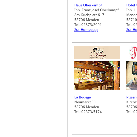
Haus Oberkampf
Hotel 
Inh. Franz Josef Oberkampf
Inh. L
Am Kirchplatz 6 -7
Menden
58706
Menden
58710
Tel.: 02373/2091
Tel.: 
Zur Homepage
Zur H
La Bodega
Pizzer
Neumarkt 11
Kirchst
58706
Menden
58706
Tel.: 02373/5174
Tel.: