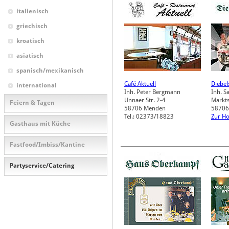
italienisch
griechisch
kroatisch
asiatisch
spanisch/mexikanisch
Café Aktuell
Diebel
international
Inh. Peter Bergmann
Inh. 
Unnaer Str. 2-4
Markts
Feiern & Tagen
58706
Menden
58706
Tel.: 02373/18823
Zur H
Gasthaus mit Küche
Fastfood/Imbiss/Kantine
Partyservice/Catering