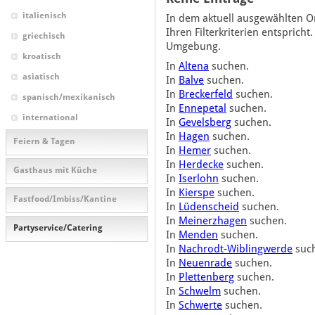
italienisch
In dem aktuell ausgewählten Or
Ihren Filterkriterien entsprich
griechisch
Umgebung.
kroatisch
In
Altena
suchen.
asiatisch
In
Balve
suchen.
In
Breckerfeld
suchen.
spanisch/mexikanisch
In
Ennepetal
suchen.
international
In
Gevelsberg
suchen.
In
Hagen
suchen.
Feiern & Tagen
In
Hemer
suchen.
In
Herdecke
suchen.
Gasthaus mit Küche
In
Iserlohn
suchen.
In
Kierspe
suchen.
Fastfood/Imbiss/Kantine
In
Lüdenscheid
suchen.
In
Meinerzhagen
suchen.
Partyservice/Catering
In
Menden
suchen.
In
Nachrodt-Wiblingwerde
suc
In
Neuenrade
suchen.
In
Plettenberg
suchen.
In
Schwelm
suchen.
In
Schwerte
suchen.