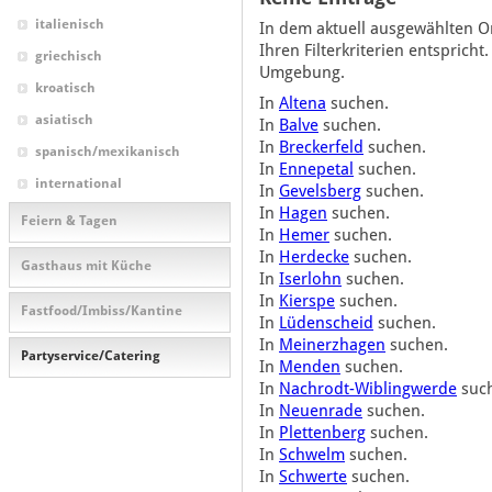
italienisch
In dem aktuell ausgewählten Or
Ihren Filterkriterien entsprich
griechisch
Umgebung.
kroatisch
In
Altena
suchen.
asiatisch
In
Balve
suchen.
In
Breckerfeld
suchen.
spanisch/mexikanisch
In
Ennepetal
suchen.
international
In
Gevelsberg
suchen.
In
Hagen
suchen.
Feiern & Tagen
In
Hemer
suchen.
In
Herdecke
suchen.
Gasthaus mit Küche
In
Iserlohn
suchen.
In
Kierspe
suchen.
Fastfood/Imbiss/Kantine
In
Lüdenscheid
suchen.
In
Meinerzhagen
suchen.
Partyservice/Catering
In
Menden
suchen.
In
Nachrodt-Wiblingwerde
suc
In
Neuenrade
suchen.
In
Plettenberg
suchen.
In
Schwelm
suchen.
In
Schwerte
suchen.