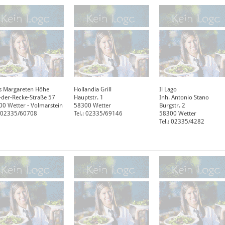
s Margareten Höhe
Hollandia Grill
Il Lago
-der-Recke-Straße 57
Hauptstr. 1
Inh. Antonio Stano
00
Wetter - Volmarstein
58300
Wetter
Burgstr. 2
: 02335/60708
Tel.: 02335/69146
58300
Wetter
Tel.: 02335/4282