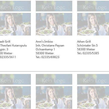
tadt Grill
Anni's Imbiss
Athen Grill
 Theofani Kutaropulu
Inh. Christiane Paysan
Schöntaler Str.5
gstr. 3
Ochsenkamp 1
58300
Wetter
00
Wetter
58300
Wetter
Tel.: 02335/5385
: 02335/3611
Tel.: 02335/69823