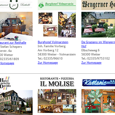
Burghotel Volmarstein
Da Graziano im Wenger
aurant zur Reithalle
Inh. Familie Vorberg
Hof
 Stefan Schepers
Am Vorberg 12
Elbscheweg 6
erstr. 4a
58300
Wetter - Volmarstein
58300
Wetter
00
Wetter
Tel.: 02335/96610
Tel.: 02335/9753102
: 02335/61809
Zur Homepage
Zur Homepage
 Homepage