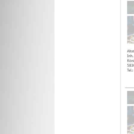
Alts
Inh.
Köni
583
Tel.