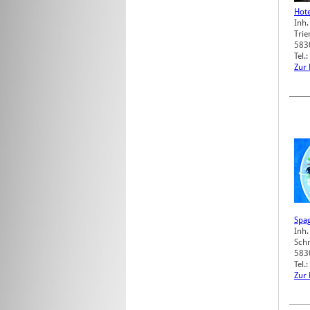
Hote
Inh.
Trie
583
Tel.
Zur
Spag
Inh.
Sch
583
Tel.
Zur