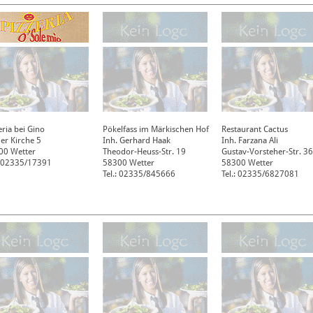
eria bei Gino
Pökelfass im Märkischen Hof
Restaurant Cactus
er Kirche 5
Inh. Gerhard Haak
Inh. Farzana Ali
00
Wetter
Theodor-Heuss-Str. 19
Gustav-Vorsteher-Str. 36
: 02335/17391
58300
Wetter
58300
Wetter
Tel.: 02335/845666
Tel.: 02335/6827081