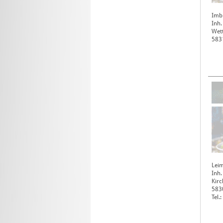
Imb
Inh.
Wett
583
Lei
Inh.
Kirc
583
Tel.