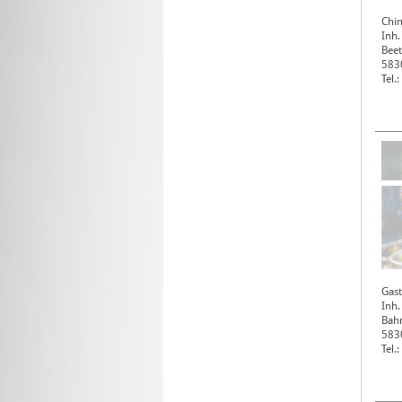
Chin
Inh.
Beet
583
Tel
Gast
Inh.
Bahn
583
Tel