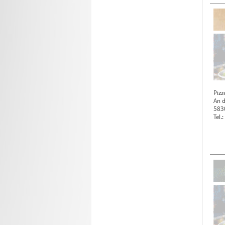
Pizz
An d
583
Tel.