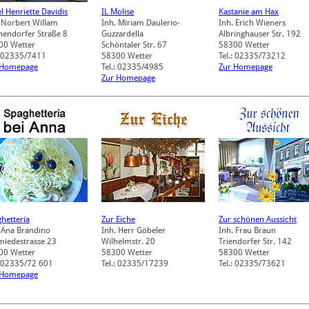
l Henriette Davidis
IL Molise
Kastanie am Hax
 Norbert Willam
Inh. Miriam Daulerio-
Inh. Erich Wieners
nendorfer Straße 8
Guzzardella
Albringhauser Str. 192
00
Wetter
Schöntaler Str. 67
58300
Wetter
: 02335/7411
58300
Wetter
Tel.: 02335/73212
 Homepage
Tel.: 02335/4985
Zur Homepage
Zur Homepage
hetteria
Zur Eiche
Zur schönen Aussicht
 Ana Brandino
Inh. Herr Göbeler
Inh. Frau Braun
miedestrasse 23
Wilhelmstr. 20
Triendorfer Str. 142
00
Wetter
58300
Wetter
58300
Wetter
: 02335/72 601
Tel.: 02335/17239
Tel.: 02335/73621
 Homepage