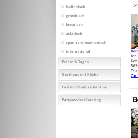
italienisch
griechisch
kroatisch
asiatisch
spanisch/mexikanisch
Rest
international
Inh.
Köhl
Feiern & Tagen
583
Tel.
Gasthaus mit Küche
Zur
Fastfood/Imbiss/Kantine
Partyservice/Catering