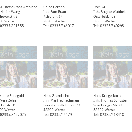
a - Restaurant Orchidee
China Garden
Dorf-Grill
 Haifen Wang
Inh. Fam Ruan
Inh. Brigitte Wübbeke
hovenstr. 2
Kaiserstr. 64
Osterfeldstr. 3
00
Wetter
58300
Wetter
58300
Wetter
.: 02335/801555
Tel.: 02335/846017
Tel.: 02335/849295
stätte Ruhrgold
Haus Grundschöttel
Haus Kriegeskorte
 Vera Zehn
Inh. Manfred Jachmann
Inh. Thomas Schuster
hofstr. 19
Grundschötteler Str. 73
Vogelsanger Str. 80
00
Wetter
58300
Wetter
58300
Wetter
.: 02335/8457025
Tel.: 02335/69179
Tel.: 02335/963418