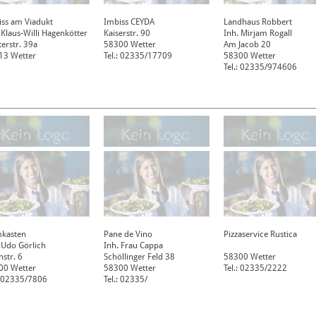
iss am Viadukt
Imbiss CEYDA
Landhaus Robbert
 Klaus-Willi Hagenkötter
Kaiserstr. 90
Inh. Mirjam Rogall
erstr. 39a
58300
Wetter
Am Jacob 20
13
Wetter
Tel.: 02335/17709
58300
Wetter
Tel.: 02335/974606
mkasten
Pane de Vino
Pizzaservice Rustica
 Udo Görlich
Inh. Frau Cappa
hstr. 6
Schöllinger Feld 38
58300
Wetter
00
Wetter
58300
Wetter
Tel.: 02335/2222
: 02335/7806
Tel.: 02335/