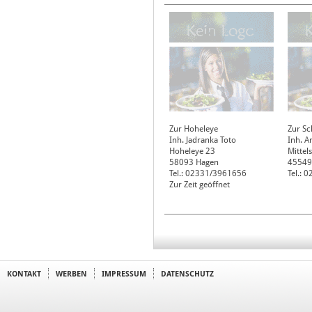
Zur Hoheleye
Zur S
Inh. Jadranka Toto
Inh. A
Hoheleye 23
Mittel
58093
Hagen
45549
Tel.: 02331/3961656
Tel.: 
Zur Zeit geöffnet
KONTAKT
WERBEN
IMPRESSUM
DATENSCHUTZ