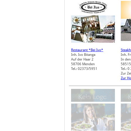
Restaurant *Bei Ivo*
Steakh
Inh. Ivo Bitanga
Inh. F
Auf der Haar 2
In den
58706
Menden
58515
Tel.: 02373/5951
Tel.: 
Zur Ze
Zur H