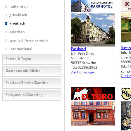
italienisch
griechisch
kroatisch
asiatisch
spanisch/mexikanisch
Rustic
international
Parkhotel
Inh. 
Inh. Ante Simic
Elberf
Schulstr. 56
Feiern & Tagen
58095
58332
Schwelm
Tel.: 
Tel.: 02336/2963
Gasthaus mit Küche
Zur Ze
Zur Homepage
Zur H
Fastfood/Imbiss/Kantine
Partyservice/Catering