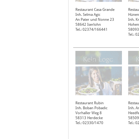
Restaurant Casa Grande
Restau
Inh. Selma Agic
Hünen
An Pater und Nonne 23
Inh. Kr
58642
Iserlohn
Hohenl
Tel.: 02374/166441
58093
Tel.: 
Restaurant Rubin
Restau
Inh. Boban Pobadic
Inh. A
Vorhaller Weg 8
Heedfe
58313
Herdecke
58509
Tel.: 02330/1470
Tel.: 