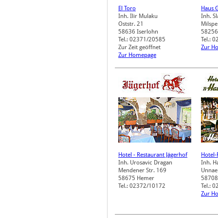
El Toro
Haus 
Inh. Ilir Mulaku
Inh. S
Oststr. 21
Milspe
58636
Iserlohn
58256
Tel.: 02371/20585
Tel.: 
Zur Zeit geöffnet
Zur H
Zur Homepage
Hotel - Restaurant Jägerhof
Hotel-
Inh. Urosavic Dragan
Inh. H
Mendener Str. 169
Unnaer
58675
Hemer
58708
Tel.: 02372/10172
Tel.: 
Zur H