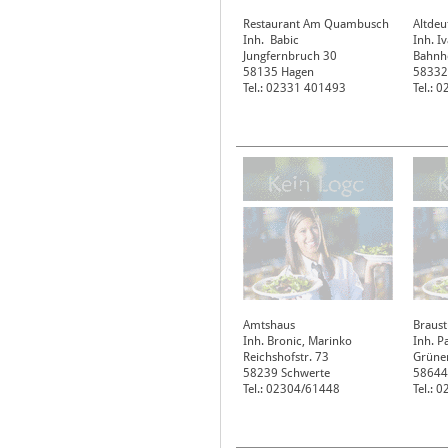
Restaurant Am Quambusch
Altdeu
Inh. Babic
Inh. Iv
Jungfernbruch 30
Bahnho
58135
Hagen
58332
Tel.: 02331 401493
Tel.: 
Amtshaus
Braust
Inh. Bronic, Marinko
Inh. P
Reichshofstr. 73
Grüner
58239
Schwerte
58644
Tel.: 02304/61448
Tel.: 