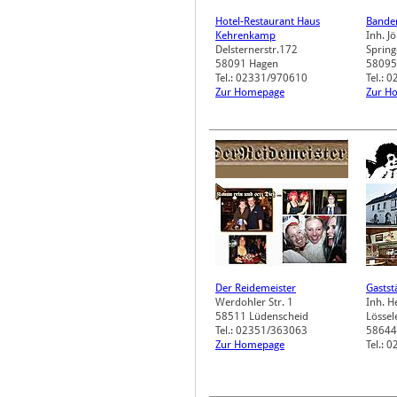
Hotel-Restaurant Haus
Bande
Kehrenkamp
Inh. Jö
Delsternerstr.172
Spring
58091
Hagen
58095
Tel.: 02331/970610
Tel.: 
Zur Homepage
Zur H
Der Reidemeister
Gastst
Werdohler Str. 1
Inh. H
58511
Lüdenscheid
Lössel
Tel.: 02351/363063
58644
Zur Homepage
Tel.: 