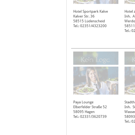
Hotel Sportpark Kalve
Hotel 
Kalver Str. 36
Inh. A
58515
Lüdenscheid
Werdoh
Tel.: 02351/4323200
58511
Tel.: 
Paya Lounge
Stadth
Elberfelder Straße 52
Inh. 
58095
Hagen
Wasser
Tel.: 02331/3620739
58093
Tel.: 