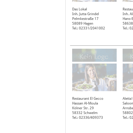
Das Lokal
Restau
Inh. Jutta Grindel
Inh. A
Pelmkestraße 17
Hans-B
58089
Hagen
58638
Tel.: 02331/2041002
Tel.: 
Restaurant El Gecco
Aletta
Hassan Al-Moula
Saloon
Kölner Str. 29
Arnsbe
58332
Schwelm
58802
Tel.: 02336/409373
Tel.: 