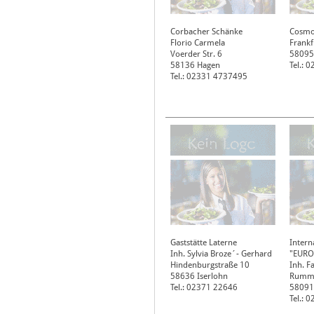
Corbacher Schänke
Cosmo
Florio Carmela
Frankf
Voerder Str. 6
58095
58136
Hagen
Tel.: 
Tel.: 02331 4737495
Gaststätte Laterne
Intern
Inh. Sylvia Broze´- Gerhard
"EURO
Hindenburgstraße 10
Inh. F
58636
Iserlohn
Rumme
Tel.: 02371 22646
58091
Tel.: 