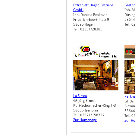
Extrablatt Hagen Betriebs
Gastho
GmbH
Inh. 
Inh. Daniela Boskovic
Düsing
Friedrich-Ebert-Platz 9
58644
58095
Hagen
Tel.: 
Tel.: 02331/28385
La Siesta
Parkha
GF Jörg Ernesti
GF Be
Kurt-Schumacher-Ring 1-3
Alexa
58636
Iserlohn
58644
Tel.: 02371/158727
Tel.:
Zur Homepage
Zur H