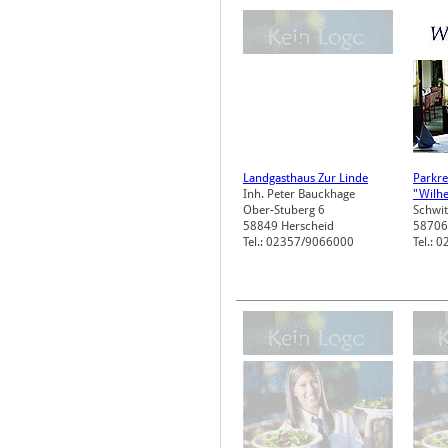
Landgasthaus Zur Linde
Parkre
Inh. Peter Bauckhage
"Wilh
Ober-Stuberg 6
Schwit
58849
Herscheid
58706
Tel.: 02357/9066000
Tel.: 