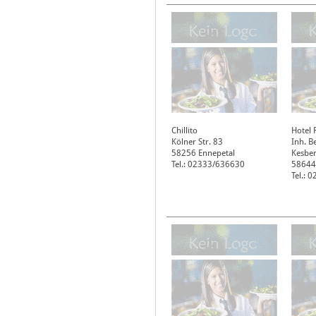
Chillito
Hotel 
Kölner Str. 83
Inh. B
58256
Ennepetal
Kesber
Tel.: 02333/636630
58644
Tel.: 