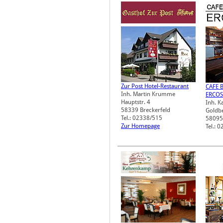
Zur Post Hotel-Restaurant
CAFE 
Inh. Martin Krumme
ERCO
Hauptstr. 4
Inh. K
58339
Breckerfeld
Goldbe
Tel.: 02338/515
58095
Zur Homepage
Tel.: