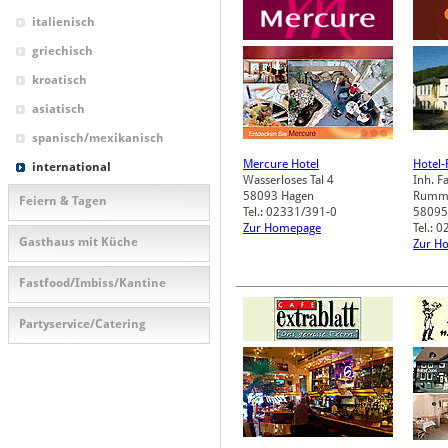
italienisch
griechisch
kroatisch
asiatisch
spanisch/mexikanisch
Mercure Hotel
Hotel-
international
Wasserloses Tal 4
Inh. F
58093
Hagen
Rumme
Feiern & Tagen
Tel.: 02331/391-0
58095
Zur Homepage
Tel.: 
Gasthaus mit Küche
Zur H
Fastfood/Imbiss/Kantine
Partyservice/Catering