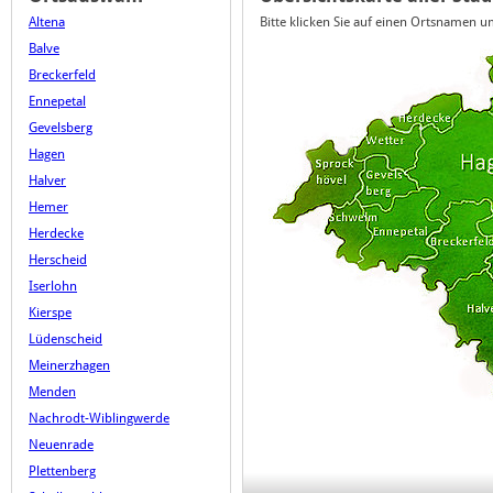
Altena
Bitte klicken Sie auf einen Ortsnamen 
Balve
Breckerfeld
Ennepetal
Gevelsberg
Hagen
Halver
Hemer
Herdecke
Herscheid
Iserlohn
Kierspe
Lüdenscheid
Meinerzhagen
Menden
Nachrodt-Wiblingwerde
Neuenrade
Plettenberg