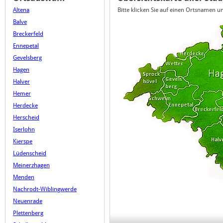
Altena
Bitte klicken Sie auf einen Ortsnamen 
Balve
Breckerfeld
Ennepetal
Gevelsberg
Hagen
Halver
Hemer
Herdecke
Herscheid
Iserlohn
Kierspe
Lüdenscheid
Meinerzhagen
Menden
Nachrodt-Wiblingwerde
Neuenrade
Plettenberg