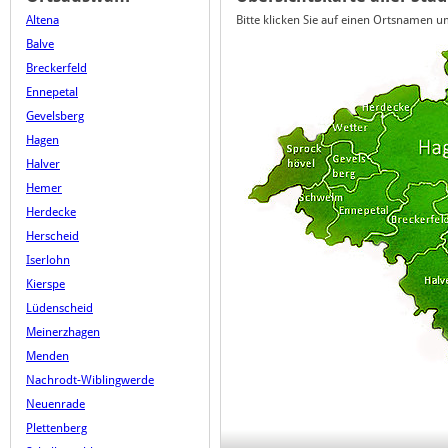
Altena
Bitte klicken Sie auf einen Ortsnamen 
Balve
Breckerfeld
Ennepetal
Gevelsberg
Hagen
Halver
Hemer
Herdecke
Herscheid
Iserlohn
Kierspe
Lüdenscheid
Meinerzhagen
Menden
Nachrodt-Wiblingwerde
Neuenrade
Plettenberg